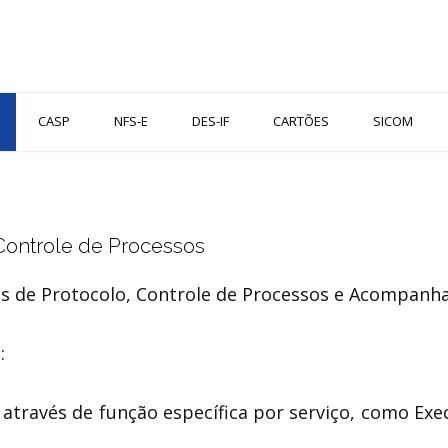
CASP
NFS-E
DES-IF
CARTÕES
SICOM
Controle de Processos
 de Protocolo, Controle de Processos e Acompanham
:
través de função específica por serviço, como Execu