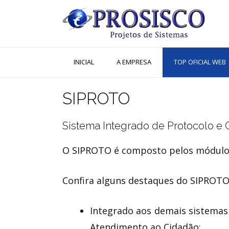
Skip
to
content
INICIAL
A EMPRESA
TOP OFICIAL WEB
SIPROTO
Sistema Integrado de Protocolo e 
O SIPROTO é composto pelos módulos
Confira alguns destaques do SIPROTO
Integrado aos demais sistemas a
Atendimento ao Cidadão;